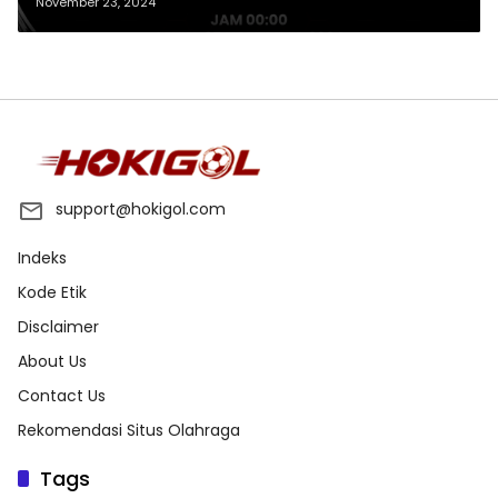
Panaskan Serie A
November 23, 2024
support@hokigol.com
Indeks
Kode Etik
Disclaimer
About Us
Contact Us
Rekomendasi Situs Olahraga
Tags