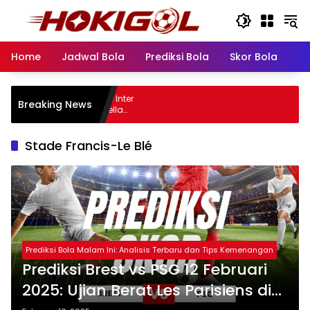
Skip
to
content
Home
Jadwal Bola
Prediksi Bola
Skor Bola
Pr
ertandingan AC Milan vs Inter
Breaking News
 Agustus 2026: Derby della
ina Berakhir Imbang 1-1
Stade Francis-Le Blé
Prediksi Bola Malam Ini: Analisis Terbaru dan Tips Kemenangan
Prediksi Brest vs PSG 12 Februari
2025: Ujian Berat Les Parisiens di