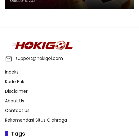
Mercedes-Benz Arena
October 5, 2024
support@hokigol.com
Indeks
Kode Etik
Disclaimer
About Us
Contact Us
Rekomendasi Situs Olahraga
Tags