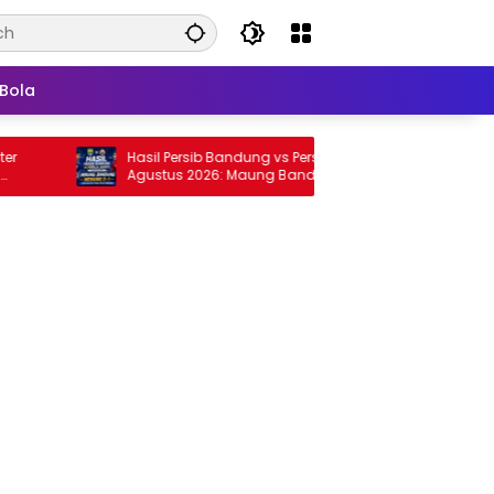
 Bola
Hasil Persib Bandung vs Persija Jakarta 4
Hasil 
Agustus 2026: Maung Bandung Menang
Agustu
2-1 dan Lolos ke Final Piala Presiden
trick,