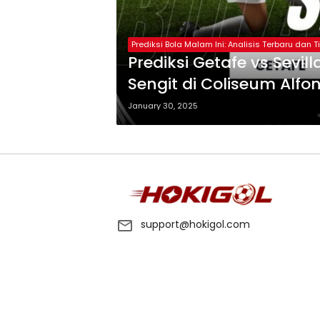
Prediksi Bola Malam Ini: Analisis Terbaru da
Prediksi Getafe vs Sevil
Sengit di Coliseum Alfo
January 30, 2025
support@hokigol.com