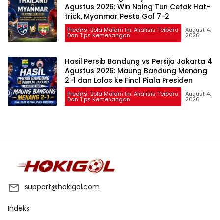
Agustus 2026: Win Naing Tun Cetak Hat-
trick, Myanmar Pesta Gol 7-2
Prediksi Bola Malam Ini: Analisis Terbaru
August 4,
Dan Tips Kemenangan
2026
Hasil Persib Bandung vs Persija Jakarta 4
Agustus 2026: Maung Bandung Menang
2-1 dan Lolos ke Final Piala Presiden
Prediksi Bola Malam Ini: Analisis Terbaru
August 4,
Dan Tips Kemenangan
2026
support@hokigol.com
Indeks