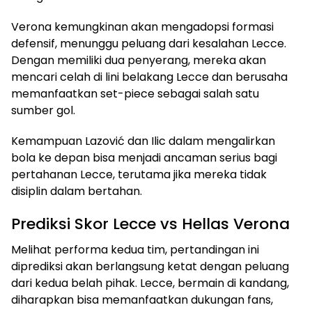
Verona kemungkinan akan mengadopsi formasi
defensif, menunggu peluang dari kesalahan Lecce.
Dengan memiliki dua penyerang, mereka akan
mencari celah di lini belakang Lecce dan berusaha
memanfaatkan set-piece sebagai salah satu
sumber gol.
Kemampuan Lazović dan Ilic dalam mengalirkan
bola ke depan bisa menjadi ancaman serius bagi
pertahanan Lecce, terutama jika mereka tidak
disiplin dalam bertahan.
Prediksi Skor Lecce vs Hellas Verona
Melihat performa kedua tim, pertandingan ini
diprediksi akan berlangsung ketat dengan peluang
dari kedua belah pihak. Lecce, bermain di kandang,
diharapkan bisa memanfaatkan dukungan fans,