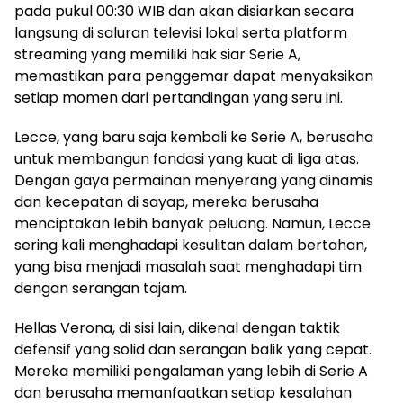
pada pukul 00:30 WIB dan akan disiarkan secara
langsung di saluran televisi lokal serta platform
streaming yang memiliki hak siar Serie A,
memastikan para penggemar dapat menyaksikan
setiap momen dari pertandingan yang seru ini.
Lecce, yang baru saja kembali ke Serie A, berusaha
untuk membangun fondasi yang kuat di liga atas.
Dengan gaya permainan menyerang yang dinamis
dan kecepatan di sayap, mereka berusaha
menciptakan lebih banyak peluang. Namun, Lecce
sering kali menghadapi kesulitan dalam bertahan,
yang bisa menjadi masalah saat menghadapi tim
dengan serangan tajam.
Hellas Verona, di sisi lain, dikenal dengan taktik
defensif yang solid dan serangan balik yang cepat.
Mereka memiliki pengalaman yang lebih di Serie A
dan berusaha memanfaatkan setiap kesalahan