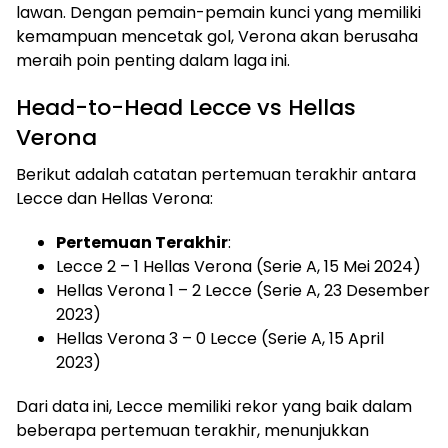
lawan. Dengan pemain-pemain kunci yang memiliki
kemampuan mencetak gol, Verona akan berusaha
meraih poin penting dalam laga ini.
Head-to-Head Lecce vs Hellas
Verona
Berikut adalah catatan pertemuan terakhir antara
Lecce dan Hellas Verona:
Pertemuan Terakhir
:
Lecce 2 – 1 Hellas Verona (Serie A, 15 Mei 2024)
Hellas Verona 1 – 2 Lecce (Serie A, 23 Desember
2023)
Hellas Verona 3 – 0 Lecce (Serie A, 15 April
2023)
Dari data ini, Lecce memiliki rekor yang baik dalam
beberapa pertemuan terakhir, menunjukkan