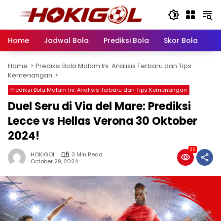
Skip
to
content
Home
Jadwal Bola
Prediksi Bola
Skor Bola
Pr
Home
Prediksi Bola Malam Ini: Analisis Terbaru dan Tips
Kemenangan
Prediksi Bola Malam Ini: Analisis Terbaru dan Tips Kemenangan
Duel Seru di Via del Mare: Prediksi
Lecce vs Hellas Verona 30 Oktober
2024!
26
HOKIGOL
3 Min Read
October 29, 2024