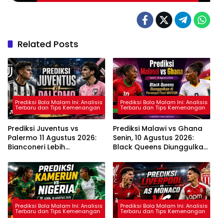
2024
Related Posts
Prediksi Bola Malam Ini: Analisis
Prediksi Bola Malam Ini: Analisis
Terbaru dan Tips Kemenangan
Terbaru dan Tips Kemenangan
Prediksi Juventus vs
Prediksi Malawi vs Ghana
Palermo 11 Agustus 2026:
Senin, 10 Agustus 2026:
Bianconeri Lebih
Black Queens Diunggulkan
Diunggulkan di Perth
di Perempat Final WAFCON
Prediksi Bola Malam Ini: Analisis
Prediksi Bola Malam Ini: Analisis
Terbaru dan Tips Kemenangan
Terbaru dan Tips Kemenangan