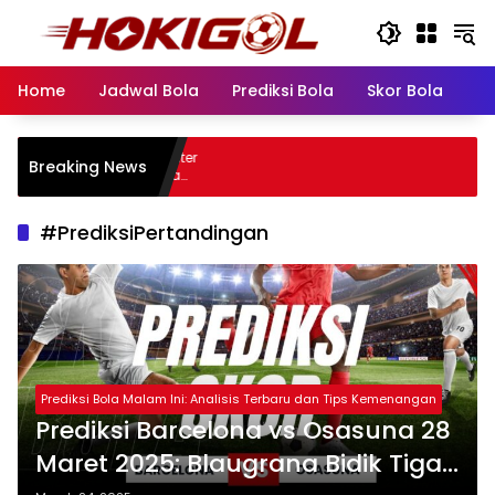
Skip
to
content
Home
Jadwal Bola
Prediksi Bola
Skor Bola
Pr
andingan AC Milan vs Inter
Breaking News
ustus 2026: Derby della
 Berakhir Imbang 1-1
#PrediksiPertandingan
Prediksi Bola Malam Ini: Analisis Terbaru dan Tips Kemenangan
Prediksi Barcelona vs Osasuna 28
Maret 2025: Blaugrana Bidik Tiga