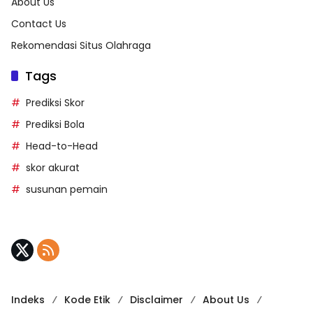
About Us
Contact Us
Rekomendasi Situs Olahraga
Tags
Prediksi Skor
Prediksi Bola
Head-to-Head
skor akurat
susunan pemain
Indeks
Kode Etik
Disclaimer
About Us