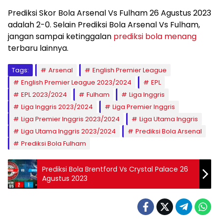
Prediksi Skor Bola Arsenal Vs Fulham 26 Agustus 2023
adalah 2-0. Selain Prediksi Bola Arsenal Vs Fulham,
jangan sampai ketinggalan
prediksi bola menang
terbaru lainnya.
Tags:
Arsenal
English Premier League
English Premier League 2023/2024
EPL
EPL 2023/2024
Fulham
Liga Inggris
Liga Inggris 2023/2024
Liga Premier Inggris
Liga Premier Inggris 2023/2024
Liga Utama Inggris
Liga Utama Inggris 2023/2024
Prediksi Bola Arsenal
Prediksi Bola Fulham
Prediksi Bola Brentford Vs Crystal Palace 26
Agustus 2023