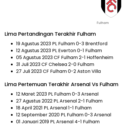
Fulham
Lima Pertandingan Terakhir Fulham
19 Agustus 2023 PL Fulham 0-3 Brentford
12 Agustus 2023 PL Everton 0-1 Fulham
05 Agustus 2023 CF Fulham 2-1 Hoffenheim
31 Juli 2023 CF Chelsea 2-0 Fulham
27 Juli 2023 CF Fulham 0-2 Aston Villa
Lima Pertemuan Terakhir Arsenal Vs Fulham
12 Maret 2023 PL Fulham 0-3 Arsenal
27 Agustus 2022 PL Arsenal 2-1 Fulham
18 April 2021 PL Arsenal 1-1 Fulham
12 September 2020 PL Fulham 0-3 Arsenal
01 Januari 2019 PL Arsenal 4-1 Fulham