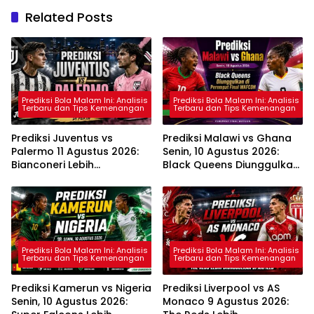
Related Posts
Prediksi Bola Malam Ini: Analisis
Prediksi Bola Malam Ini: Analisis
Terbaru dan Tips Kemenangan
Terbaru dan Tips Kemenangan
Prediksi Juventus vs
Prediksi Malawi vs Ghana
Palermo 11 Agustus 2026:
Senin, 10 Agustus 2026:
Bianconeri Lebih
Black Queens Diunggulkan
Diunggulkan di Perth
di Perempat Final WAFCON
Prediksi Bola Malam Ini: Analisis
Prediksi Bola Malam Ini: Analisis
Terbaru dan Tips Kemenangan
Terbaru dan Tips Kemenangan
Prediksi Kamerun vs Nigeria
Prediksi Liverpool vs AS
Senin, 10 Agustus 2026:
Monaco 9 Agustus 2026: