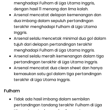
menghadapi Fulham di Liga Utama Inggris,
dengan hasil 11 menang dan lima kalah.
Arsenal mencatat delapan kemenangan dan
dua imbang dalam sepuluh pertandingan
terakhir menghadapi Fulham di Liga Utama
Inggris.
Arsenal selalu mencetak minimal dua gol dalam
tujuh dari delapan pertandingan terakhir
menghadapi Fulham di Liga Utama Inggris.
Arsenal selalu meraih kemenangan dalam tiga
pertandingan terakhir di Liga Utama Inggris.
Arsenal mencatat dua clean sheet dan hanya
kemasukan satu gol dalam tiga pertandingan
terakhir di Liga Utama Inggris.
Fulham
Tidak ada hasil imbang dalam sembilan
pertandingan tandang terakhir Fulham di Liga