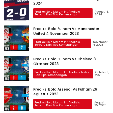
2024
Prediksi Bola Malam Ini: Analisis
August 16,
Terbaru Dan Tips Kemenangan
2024
Prediksi Bola Fulham Vs Manchester
United 4 November 2023
Prediksi Bola Malam Ini: Analisis
November
Terbaru Dan Tips Kemenangan
4, 2023
Prediksi Bola Fulham Vs Chelsea 3
Oktober 2023
Prediksi Bola Malam Ini: Analisis Terbaru
October 1,
Dan Tips Kemenangan
2023
Prediksi Bola Arsenal Vs Fulham 26
Agustus 2023
Prediksi Bola Malam Ini: Analisis
August
Terbaru Dan Tips Kemenangan
25, 2023