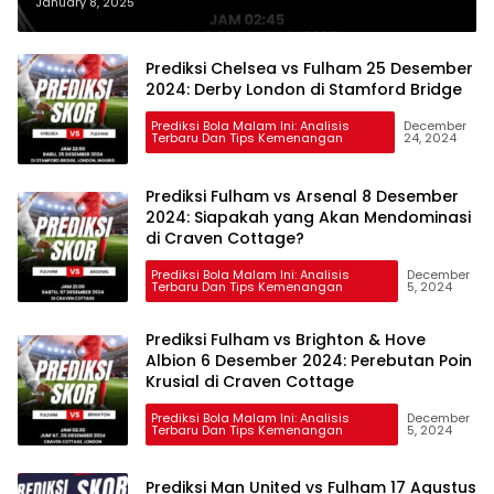
Craven Cottage
January 8, 2025
Prediksi Chelsea vs Fulham 25 Desember
2024: Derby London di Stamford Bridge
Prediksi Bola Malam Ini: Analisis
December
Terbaru Dan Tips Kemenangan
24, 2024
Prediksi Fulham vs Arsenal 8 Desember
2024: Siapakah yang Akan Mendominasi
di Craven Cottage?
Prediksi Bola Malam Ini: Analisis
December
Terbaru Dan Tips Kemenangan
5, 2024
Prediksi Fulham vs Brighton & Hove
Albion 6 Desember 2024: Perebutan Poin
Krusial di Craven Cottage
Prediksi Bola Malam Ini: Analisis
December
Terbaru Dan Tips Kemenangan
5, 2024
Prediksi Man United vs Fulham 17 Agustus