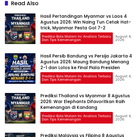
di Australia
Read Also
Hasil Pertandingan Myanmar vs Laos 4
Agustus 2026: Win Naing Tun Cetak Hat-
trick, Myanmar Pesta Gol 7-2
Prediksi Bola Malam Ini: Analisis Terbaru
August 4,
Dan Tips Kemenangan
2026
Hasil Persib Bandung vs Persija Jakarta 4
Agustus 2026: Maung Bandung Menang
2-1 dan Lolos ke Final Piala Presiden
Prediksi Bola Malam Ini: Analisis Terbaru
August 4,
Dan Tips Kemenangan
2026
Prediksi Thailand vs Myanmar 8 Agustus
2026: War Elephants Difavoritkan Raih
Kemenangan di Kandang
Prediksi Bola Malam Ini: Analisis Terbaru
August 4,
Dan Tips Kemenangan
2026
Prediksi Malaysia vs Filipina 8 Agustus