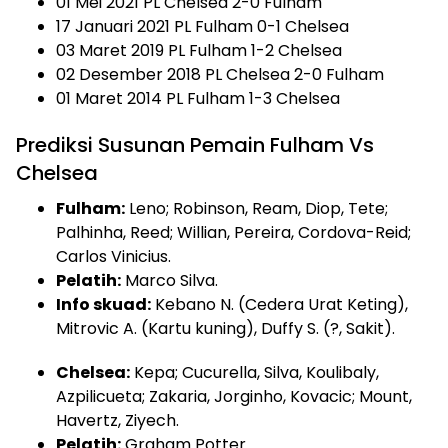
01 Mei 2021 PL Chelsea 2-0 Fulham
17 Januari 2021 PL Fulham 0-1 Chelsea
03 Maret 2019 PL Fulham 1-2 Chelsea
02 Desember 2018 PL Chelsea 2-0 Fulham
01 Maret 2014 PL Fulham 1-3 Chelsea
Prediksi Susunan Pemain Fulham Vs
Chelsea
Fulham:
Leno; Robinson, Ream, Diop, Tete;
Palhinha, Reed; Willian, Pereira, Cordova-Reid;
Carlos Vinicius.
Pelatih:
Marco Silva.
Info skuad:
Kebano N. (Cedera Urat Keting),
Mitrovic A. (Kartu kuning), Duffy S. (?, Sakit).
Chelsea:
Kepa; Cucurella, Silva, Koulibaly,
Azpilicueta; Zakaria, Jorginho, Kovacic; Mount,
Havertz, Ziyech.
Pelatih:
Graham Potter.