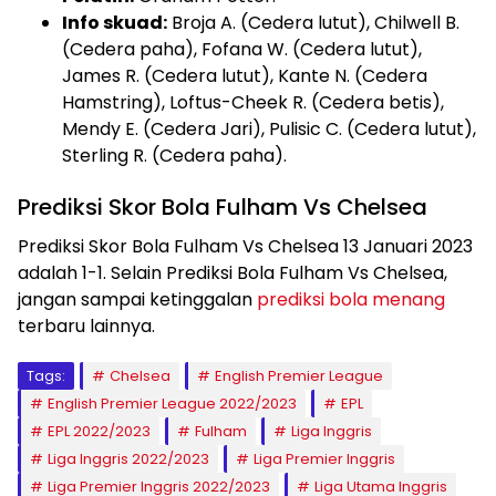
Info skuad:
Broja A. (Cedera lutut), Chilwell B.
(Cedera paha), Fofana W. (Cedera lutut),
James R. (Cedera lutut), Kante N. (Cedera
Hamstring), Loftus-Cheek R. (Cedera betis),
Mendy E. (Cedera Jari), Pulisic C. (Cedera lutut),
Sterling R. (Cedera paha).
Prediksi Skor Bola Fulham Vs Chelsea
Prediksi Skor Bola Fulham Vs Chelsea 13 Januari 2023
adalah 1-1. Selain Prediksi Bola Fulham Vs Chelsea,
jangan sampai ketinggalan
prediksi bola menang
terbaru lainnya.
Tags:
Chelsea
English Premier League
English Premier League 2022/2023
EPL
EPL 2022/2023
Fulham
Liga Inggris
Liga Inggris 2022/2023
Liga Premier Inggris
Liga Premier Inggris 2022/2023
Liga Utama Inggris