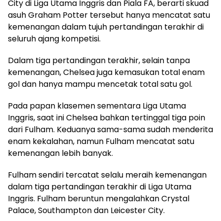
City di Liga Utama Inggris dan Piala FA, berarti skuad
asuh Graham Potter tersebut hanya mencatat satu
kemenangan dalam tujuh pertandingan terakhir di
seluruh ajang kompetisi.
Dalam tiga pertandingan terakhir, selain tanpa
kemenangan, Chelsea juga kemasukan total enam
gol dan hanya mampu mencetak total satu gol.
Pada papan klasemen sementara Liga Utama
Inggris, saat ini Chelsea bahkan tertinggal tiga poin
dari Fulham. Keduanya sama-sama sudah menderita
enam kekalahan, namun Fulham mencatat satu
kemenangan lebih banyak.
Fulham sendiri tercatat selalu meraih kemenangan
dalam tiga pertandingan terakhir di Liga Utama
Inggris. Fulham beruntun mengalahkan Crystal
Palace, Southampton dan Leicester City.