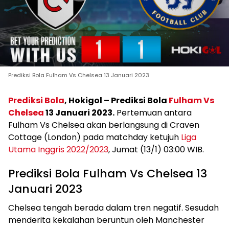
Prediksi Bola Fulham Vs Chelsea 13 Januari 2023
Prediksi Bola
, Hokigol – Prediksi Bola
Fulham Vs
Chelsea
13 Januari 2023.
Pertemuan antara
Fulham Vs Chelsea akan berlangsung di Craven
Cottage (London) pada matchday ketujuh
Liga
Utama Inggris 2022/2023
, Jumat (13/1) 03:00 WIB.
Prediksi Bola Fulham Vs Chelsea 13
Januari 2023
Chelsea tengah berada dalam tren negatif. Sesudah
menderita kekalahan beruntun oleh Manchester