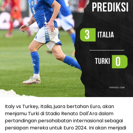
Italy vs Turkey, Italia, juara bertahan Euro, akan
menjamu Turki di Stadio Renato Dall'Ara dalam
pertandingan persahabatan internasional sebagai
persiapan mereka untuk Euro 2024. Ini akan menjadi