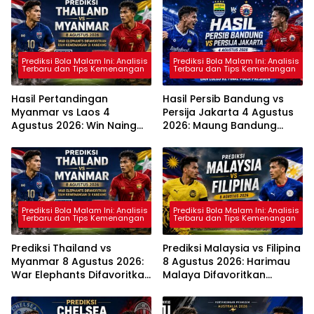
Prediksi Bola Malam Ini: Analisis
Prediksi Bola Malam Ini: Analisis
Terbaru dan Tips Kemenangan
Terbaru dan Tips Kemenangan
Hasil Pertandingan
Hasil Persib Bandung vs
Myanmar vs Laos 4
Persija Jakarta 4 Agustus
Agustus 2026: Win Naing
2026: Maung Bandung
Tun Cetak Hat-trick,
Menang 2-1 dan Lolos ke
Myanmar Pesta Gol 7-2
Final Piala Presiden
Prediksi Bola Malam Ini: Analisis
Prediksi Bola Malam Ini: Analisis
Terbaru dan Tips Kemenangan
Terbaru dan Tips Kemenangan
Prediksi Thailand vs
Prediksi Malaysia vs Filipina
Myanmar 8 Agustus 2026:
8 Agustus 2026: Harimau
War Elephants Difavoritkan
Malaya Difavoritkan
Raih Kemenangan di
Amankan Tiga Poin
Kandang