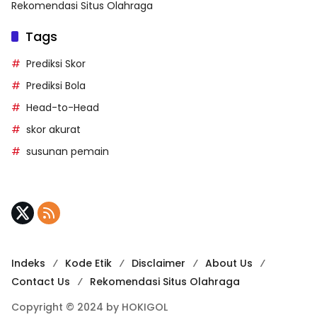
Rekomendasi Situs Olahraga
Tags
Prediksi Skor
Prediksi Bola
Head-to-Head
skor akurat
susunan pemain
Indeks
Kode Etik
Disclaimer
About Us
Contact Us
Rekomendasi Situs Olahraga
Copyright © 2024 by HOKIGOL