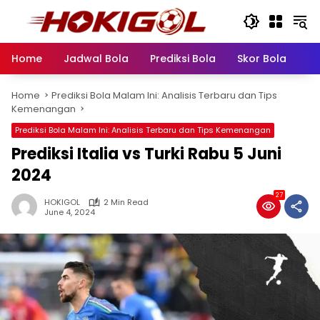
Skip
to
content
Home
Jadwal Bola
Prediksi Bola
Skor Bola
Pr
Home
Prediksi Bola Malam Ini: Analisis Terbaru dan Tips
Kemenangan
Prediksi Bola Malam Ini: Analisis Terbaru dan Tips Kemenangan
Prediksi Italia vs Turki Rabu 5 Juni
2024
27
HOKIGOL
2 Min Read
June 4, 2024