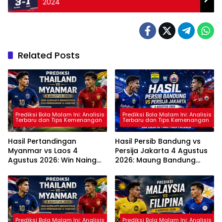
2024
Related Posts
Prediksi Bola Malam Ini: Analisis
Prediksi Bola Malam Ini: Analisis
Terbaru dan Tips Kemenangan
Terbaru dan Tips Kemenangan
Hasil Pertandingan
Hasil Persib Bandung vs
Myanmar vs Laos 4
Persija Jakarta 4 Agustus
Agustus 2026: Win Naing
2026: Maung Bandung
Tun Cetak Hat-trick,
Menang 2-1 dan Lolos ke
Myanmar Pesta Gol 7-2
Final Piala Presiden
Prediksi Bola Malam Ini: Analisis
Prediksi Bola Malam Ini: Analisis