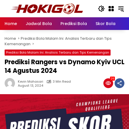
Skip
to
content
Home
Jadwal Bola
Prediksi Bola
Skor Bola
Pr
Home
Prediksi Bola Malam Ini: Analisis Terbaru dan Tips
Kemenangan
Prediksi Bola Malam Ini: Analisis Terbaru dan Tips Kemenangan
Prediksi Rangers vs Dynamo Kyiv UCL
14 Agustus 2024
26
Kevin Mahasari
3 Min Read
August 13, 2024