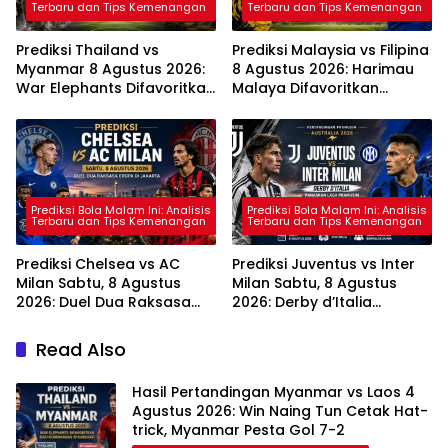
Terbaru dan Tips Kemenangan
Terbaru dan Tips Kemenangan
Prediksi Thailand vs
Prediksi Malaysia vs Filipina
Myanmar 8 Agustus 2026:
8 Agustus 2026: Harimau
War Elephants Difavoritkan
Malaya Difavoritkan
Raih Kemenangan di
Amankan Tiga Poin
Kandang
Prediksi Bola Malam Ini: Analisis
Prediksi Bola Malam Ini: Analisis
Terbaru dan Tips Kemenangan
Terbaru dan Tips Kemenangan
Prediksi Chelsea vs AC
Prediksi Juventus vs Inter
Milan Sabtu, 8 Agustus
Milan Sabtu, 8 Agustus
2026: Duel Dua Raksasa
2026: Derby d’Italia
Eropa di Jakarta
Panaskan Laga Pramusim
di Australia
Read Also
Hasil Pertandingan Myanmar vs Laos 4
Agustus 2026: Win Naing Tun Cetak Hat-
trick, Myanmar Pesta Gol 7-2