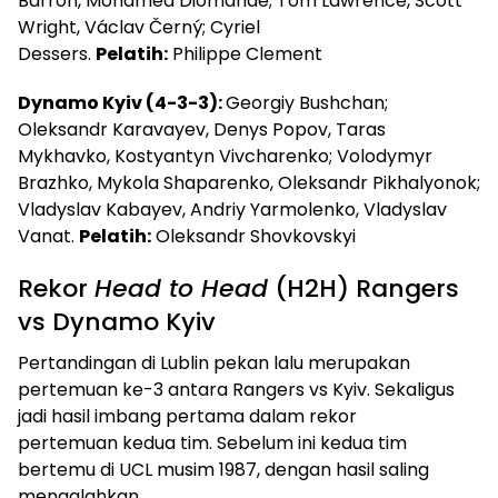
Barron, Mohamed Diomande; Tom Lawrence, Scott
Wright, Václav Černý; Cyriel
Dessers.
Pelatih:
Philippe Clement
Dynamo Kyiv (4-3-3):
Georgiy Bushchan;
Oleksandr Karavayev, Denys Popov, Taras
Mykhavko, Kostyantyn Vivcharenko; Volodymyr
Brazhko, Mykola Shaparenko, Oleksandr Pikhalyonok;
Vladyslav Kabayev, Andriy Yarmolenko, Vladyslav
Vanat.
Pelatih:
Oleksandr Shovkovskyi
Rekor
Head to Head
(H2H) Rangers
vs Dynamo Kyiv
Pertandingan di Lublin pekan lalu merupakan
pertemuan ke-3 antara Rangers vs Kyiv. Sekaligus
jadi hasil imbang pertama dalam rekor
pertemuan kedua tim. Sebelum ini kedua tim
bertemu di UCL musim 1987, dengan hasil saling
mengalahkan.